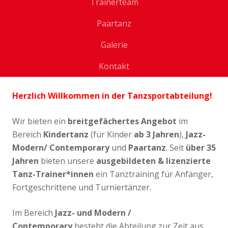
Trainerteam
Paartanz
Galerie
Kontakt
Herzlich Willkommen in der Tanzsportabteilung!
Wir bieten
ein
breitgefächertes Angebot
im
Bereich
Kindertanz
(für Kinder
ab 3 Jahren
),
Jazz-
Modern/ Contemporary
und
Paartanz
. Seit
über 35
Jahren
bieten unsere
ausgebildeten & lizenzierte
Tanz-Trainer*innen
ein Tanztraining für Anfänger,
Fortgeschrittene und Turniertänzer.
Im Bereich
Jazz- und Modern /
Contemporary
besteht die Abteilung zur Zeit aus