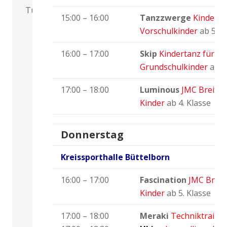
Turnierpaare
15:00 – 16:00
Tanzzwerge
Kinderta
Vorschulkinder
ab 5 Ja
16:00 – 17:00
Skip
Kindertanz für
Grundschulkinder
ab 1
17:00 – 18:00
Luminous
JMC Breite
Kinder
ab 4. Klasse
Donnerstag
Kreissporthalle Büttelborn
16:00 – 17:00
Fascination
JMC Breit
Kinder
ab 5. Klasse
17:00 – 18:00
Meraki
Techniktraini