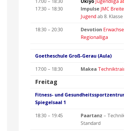
17:00 – 18:30
Ukiyo
Jugendliga
ab 13
17:30 – 18:30
Impulse
JMC Breitena
Jugend
ab 8. Klasse
18:30 – 20:30
Devotion
Erwachsene 
Regionalliga
Goetheschule Groß-Gerau (Aula)
17:00 – 18:30
Makea
Techniktrainin
Freitag
Fitness- und Gesundheitssportzentrum –
Spiegelsaal 1
18:30 – 19:45
Paartanz
– Techniktra
Standard