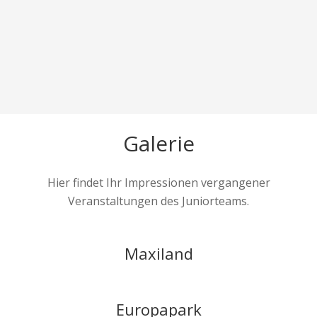
Dorothea Kloschak
Johannes Kreim
Marcel Merbach
Tanzkreis
Lea Emde
Turnen
Laura Oesterheld
Tanzkreis
Turnen
Alicia Gross
Turnen
Tanzkreis
Turnen
Tanzkreis
BCA
Fitness
Galerie
Hier findet Ihr Impressionen vergangener
Veranstaltungen des Juniorteams.
Maxiland
Europapark