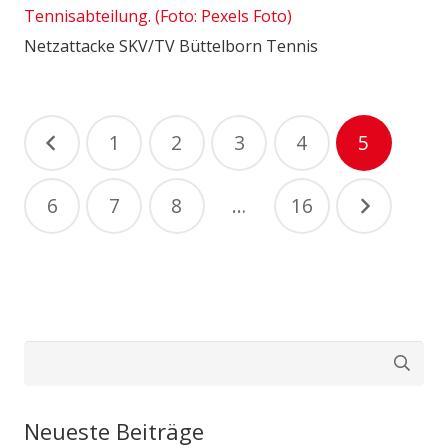
Netzattacke SKV/TV Büttelborn Tennis
Beitragsnavigation
1
2
3
4
5
6
7
8
…
16
Suchen
nach:
Neueste Beiträge