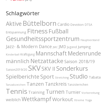
Schlagwörter
Büttelborn
Aktive
Cardio
Devotion
DTSA
Fitness
Fußball
Entspannung
Gesundheitssportzentrum
Hauptvorstand
Jazz- & Modern Dance
JMD
Jumping
Jugend
JMC
Mannschaft
Medenrunde
Kräftigung
Kinderball
Netzattacke
männlich
Saison 2018/19
SKV
Sonderkurs
SKV II
Saison2019/20
Studio
Spielberichte
Sport
Tabata
Stretching
Tanzen
Tanzkreis
Tanzsternchen
Tanzabzeichen
Tennis
Turnen
Turnier
Training
Vorbereitung
Wettkampf
Workout
weiblich
Xtreme
Yoga