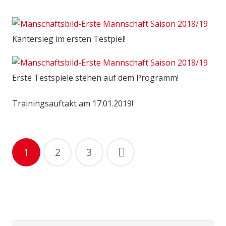
Kantersieg im ersten Testpiel!
Erste Testspiele stehen auf dem Programm!
Trainingsauftakt am 17.01.2019!
Beitragsnavigation
1
2
3