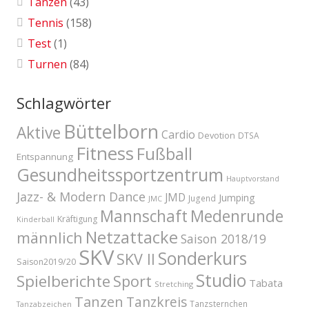
Tanzen
(43)
Tennis
(158)
Test
(1)
Turnen
(84)
Schlagwörter
Büttelborn
Aktive
Cardio
Devotion
DTSA
Fitness
Fußball
Entspannung
Gesundheitssportzentrum
Hauptvorstand
Jazz- & Modern Dance
JMD
Jumping
Jugend
JMC
Mannschaft
Medenrunde
Kräftigung
Kinderball
Netzattacke
männlich
Saison 2018/19
SKV
Sonderkurs
SKV II
Saison2019/20
Studio
Spielberichte
Sport
Tabata
Stretching
Tanzen
Tanzkreis
Tanzsternchen
Tanzabzeichen