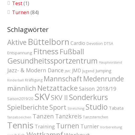
Test
(1)
Turnen
(84)
Schlagwörter
Büttelborn
Aktive
Cardio
Devotion
DTSA
Fitness
Fußball
Entspannung
Gesundheitssportzentrum
Hauptvorstand
Jazz- & Modern Dance
JMD
Jumping
Jugend
JMC
Mannschaft
Medenrunde
Kräftigung
Kinderball
Netzattacke
männlich
Saison 2018/19
SKV
Sonderkurs
SKV II
Saison2019/20
Studio
Spielberichte
Sport
Tabata
Stretching
Tanzen
Tanzkreis
Tanzsternchen
Tanzabzeichen
Tennis
Turnen
Turnier
Training
Vorbereitung
Wettkampf
Workout