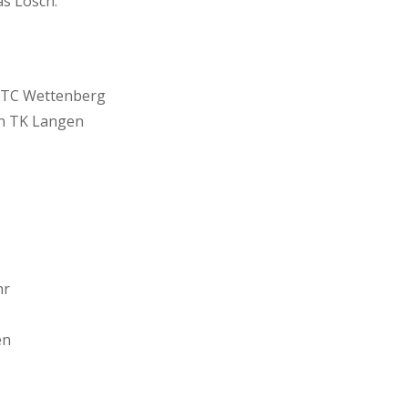
s Lösch.
m TC Wettenberg
en TK Langen
hr
en