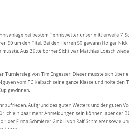
isanlage bei bestem Tenniswetter unser mittlerweile 7. Sc
n 50 um den Titel. Bei den Herren 50 gewann Holger Nick v
 musste. Aus Büttelborner Sicht war Matthias Loesch wieder
er Turniersieg von Tim Engesser. Dieser musste sich über e
y Nguyen vom TC Kalbach seine ganze Klasse und holte den 
Cup gewinnen.
hr zufrieden. Aufgrund des guten Wetters und der guten Vor
türlich ein paar mehr Anmeldungen sein können, aber der B
sor, der Firma Schmierer GmbH von Ralf Schmierer sowie u