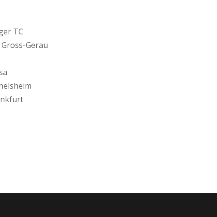
ger TC
W Gross-Gerau
sa
chelsheim
nkfurt