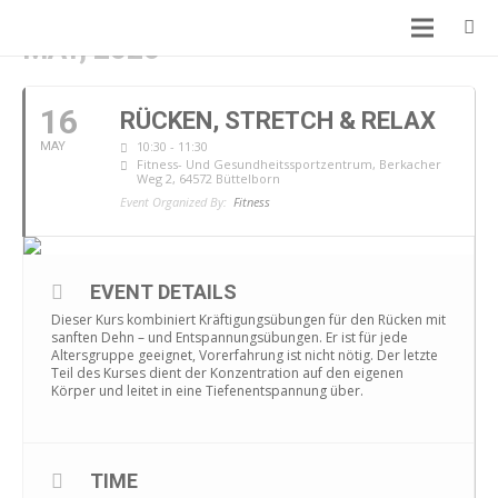
MAY, 2026
16
RÜCKEN, STRETCH & RELAX
10:30 - 11:30
MAY
Fitness- Und Gesundheitssportzentrum
, Berkacher
Weg 2, 64572 Büttelborn
Event Organized By:
Fitness
EVENT DETAILS
Dieser Kurs kombiniert Kräftigungsübungen für den Rücken mit
sanften Dehn – und Entspannungsübungen. Er ist für jede
Altersgruppe geeignet, Vorerfahrung ist nicht nötig. Der letzte
Teil des Kurses dient der Konzentration auf den eigenen
Körper und leitet in eine Tiefenentspannung über.
TIME