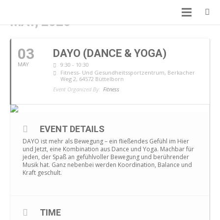
MAY, 2026
03
DAYO (DANCE & YOGA)
9:30 - 10:30
MAY
Fitness- Und Gesundheitssportzentrum
, Berkacher
Weg 2, 64572 Büttelborn
Event Organized By:
Fitness
EVENT DETAILS
DAYO ist mehr als Bewegung – ein fließendes Gefühl im Hier
und Jetzt, eine Kombination aus Dance und Yoga. Machbar für
jeden, der Spaß an gefühlvoller Bewegung und berührender
Musik hat. Ganz nebenbei werden Koordination, Balance und
Kraft geschult.
TIME