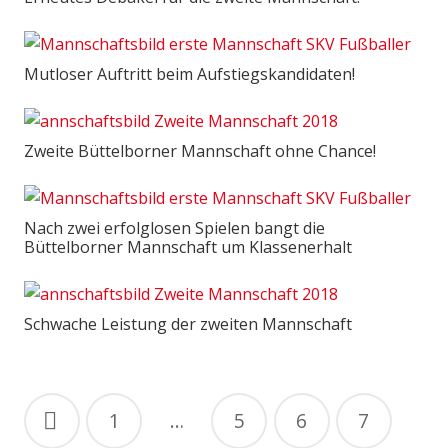
Mutloser Auftritt beim Aufstiegskandidaten!
Zweite Büttelborner Mannschaft ohne Chance!
Nach zwei erfolglosen Spielen bangt die
Büttelborner Mannschaft um Klassenerhalt
Schwache Leistung der zweiten Mannschaft
Beitragsnavigation
1
…
5
6
7