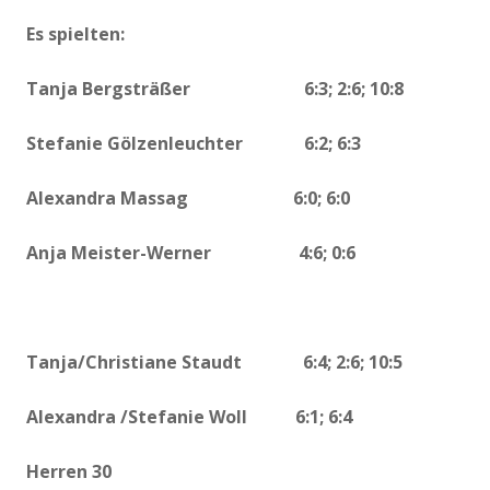
Es spielten:
Tanja Bergsträßer 6:3; 2:6; 10:8
Stefanie Gölzenleuchter 6:2; 6:3
Alexandra Massag 6:0; 6:0
Anja Meister-Werner 4:6; 0:6
Tanja/Christiane Staudt 6:4; 2:6; 10:5
Alexandra /Stefanie Woll 6:1; 6:4
Herren 30