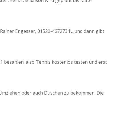
ellt sein. Die Saison wird geplant bis Mitte
: Rainer Engesser, 01520-4672734 …und dann gibt
1 bezahlen; also Tennis kostenlos testen und erst
zum Umziehen oder auch Duschen zu bekommen. Die