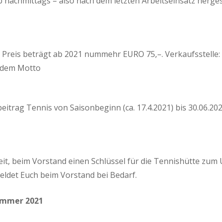
ab nachmittags – also nach dem letzten Arbeitseinsatz hergest
er Preis beträgt ab 2021 nummehr EURO 75,–. Verkaufsstelle
r dem Motto
itrag Tennis von Saisonbeginn (ca. 17.4.2021) bis 30.06.202
hkeit, beim Vorstand einen Schlüssel für die Tennishütte 
eldet Euch beim Vorstand bei Bedarf.
ommer 2021