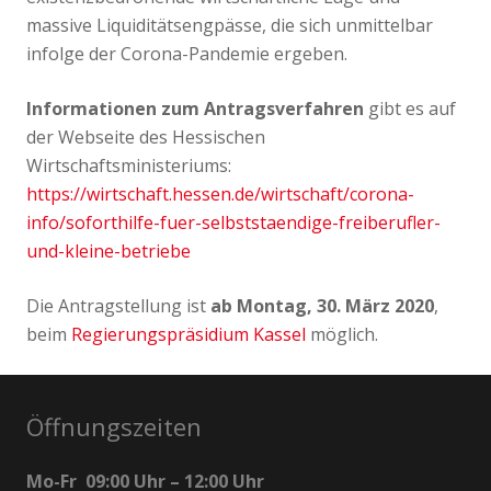
massive Liquiditätsengpässe, die sich unmittelbar
infolge der Corona-Pandemie ergeben.
Informationen zum Antragsverfahren
gibt es auf
der Webseite des Hessischen
Wirtschaftsministeriums:
https://wirtschaft.hessen.de/wirtschaft/corona-
info/soforthilfe-fuer-selbststaendige-freiberufler-
und-kleine-betriebe
Die Antragstellung ist
ab Montag, 30. März 2020
,
beim
Regierungspräsidium Kassel
möglich.
Öffnungszeiten
Mo-Fr 09:00 Uhr – 12:00 Uhr