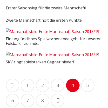
Erster Saisonsieg für die zweite Mannschaft!
Zweite Mannschaft holt die ersten Punkte
Ein unglückliches Spielwochenende geht für unserer
Fußballer zu Ende.
SKV ringt spielstarken Gegner nieder!
Beitragsnavigation
1
2
3
4
5
6
7
8