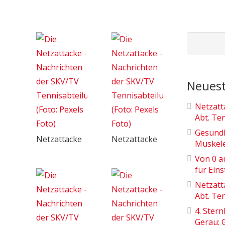
Suchen
nach:
Neuest
Netzatt
Abt. Te
Gesundh
Netzattacke
Netzattacke
Muskel
Von 0 a
für Eins
Netzatt
Abt. Te
4. Ster
Gerau: 