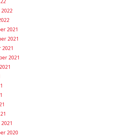
022
 2022
2022
er 2021
er 2021
r 2021
ber 2021
2021
1
21
1
021
021
 2021
er 2020