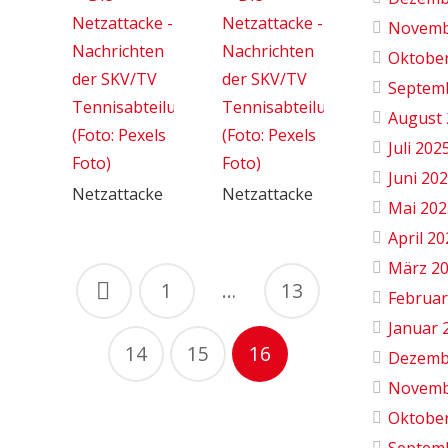
Novemb
Oktobe
Septem
August 
Juli 202
Juni 20
Netzattacke
Netzattacke
Mai 202
April 2
Beitragsnavigation
März 2
1
…
13
Februar
Januar 
14
15
16
Dezemb
Novemb
Oktobe
Septem