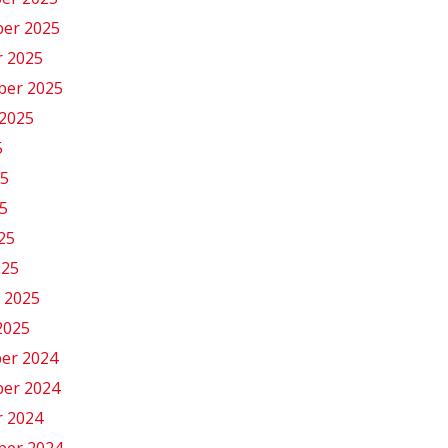
er 2025
r 2025
ber 2025
2025
5
25
5
025
025
 2025
2025
er 2024
er 2024
r 2024
ber 2024