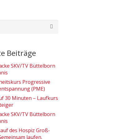
e Beiträge
acke SKV/TV Büttelborn
nnis
eitskurs Progressive
entspannung (PME)
uf 30 Minuten – Laufkurs
teiger
acke SKV/TV Büttelborn
nnis
nlauf des Hospiz Groß-
Gemeinsam laufen.