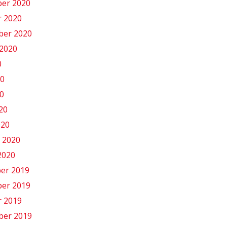
er 2020
r 2020
ber 2020
2020
0
20
0
020
020
 2020
2020
er 2019
er 2019
r 2019
ber 2019