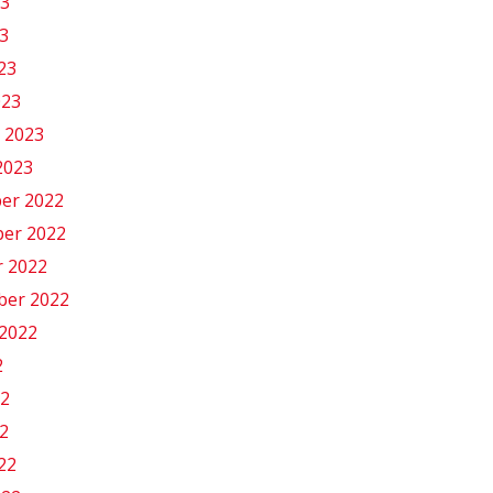
23
3
023
023
 2023
2023
er 2022
er 2022
r 2022
ber 2022
2022
2
22
2
022