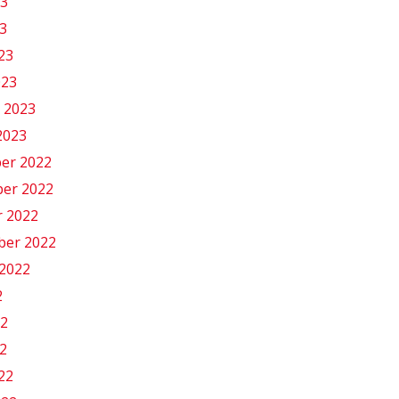
23
3
023
023
 2023
2023
er 2022
er 2022
r 2022
ber 2022
2022
2
22
2
022