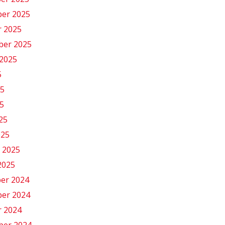
er 2025
r 2025
ber 2025
2025
5
25
5
025
025
 2025
2025
er 2024
er 2024
r 2024
ber 2024