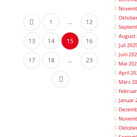
Novemb
Beitragsnavigation
Oktobe
1
…
12
Septem
August 
13
14
15
16
Juli 202
Juni 20
17
18
…
23
Mai 202
April 2
März 2
Februar
Januar 
Dezemb
Novemb
Oktobe
Septem