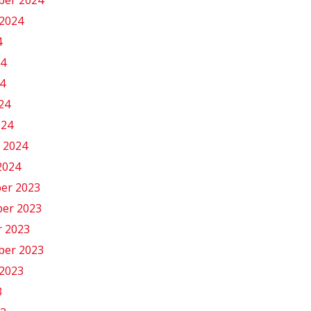
2024
4
24
4
024
024
 2024
2024
er 2023
er 2023
r 2023
ber 2023
2023
3