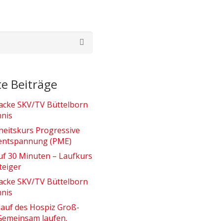
e Beiträge
acke SKV/TV Büttelborn
nnis
eitskurs Progressive
entspannung (PME)
uf 30 Minuten – Laufkurs
teiger
acke SKV/TV Büttelborn
nnis
nlauf des Hospiz Groß-
Gemeinsam laufen.