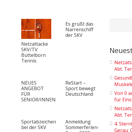
Suchen
Es grüßt das
Narrenschiff
nach:
der SKV
Netzattacke
Neuest
SKV/TV
Büttelborn
Tennis
Netzatt
Abt. Te
Gesundh
NEUES
ReStart –
Muskel
ANGEBOT
Sport bewegt
Von 0 a
FÜR
Deutschland
für Eins
SENIOR/INNEN
Netzatt
Abt. Te
Sportabzeichen
Anmeldung
4. Ster
bei der SKV
Sommerferien-
Gerau: 