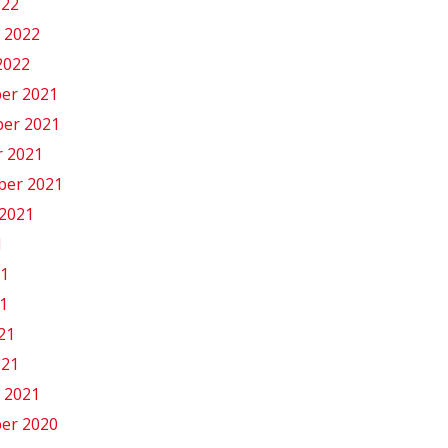
022
 2022
2022
er 2021
er 2021
r 2021
ber 2021
2021
1
21
1
021
021
 2021
er 2020