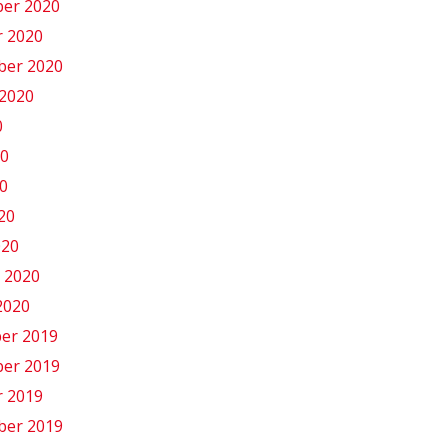
er 2020
r 2020
ber 2020
2020
0
20
0
020
020
 2020
2020
er 2019
er 2019
r 2019
ber 2019