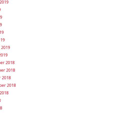
2019
9
19
9
019
019
 2019
2019
er 2018
er 2018
r 2018
ber 2018
2018
8
18