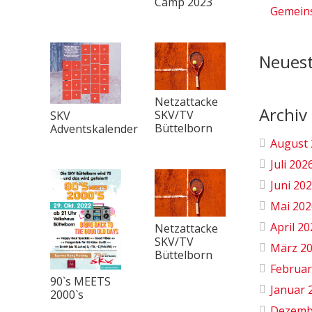
Camp 2023
Gemeins
Neues
Netzattacke
Archiv
SKV/TV
SKV
Büttelborn
Adventskalender
August 
Juli 202
Juni 20
Mai 202
April 2
Netzattacke
SKV/TV
März 2
Büttelborn
Februar
90`s MEETS
Januar 
2000`s
Dezemb