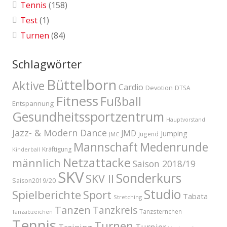
Tennis
(158)
Test
(1)
Turnen
(84)
Schlagwörter
Büttelborn
Aktive
Cardio
Devotion
DTSA
Fitness
Fußball
Entspannung
Gesundheitssportzentrum
Hauptvorstand
Jazz- & Modern Dance
JMD
Jumping
Jugend
JMC
Mannschaft
Medenrunde
Kräftigung
Kinderball
Netzattacke
männlich
Saison 2018/19
SKV
Sonderkurs
SKV II
Saison2019/20
Studio
Spielberichte
Sport
Tabata
Stretching
Tanzen
Tanzkreis
Tanzsternchen
Tanzabzeichen
Tennis
Turnen
Turnier