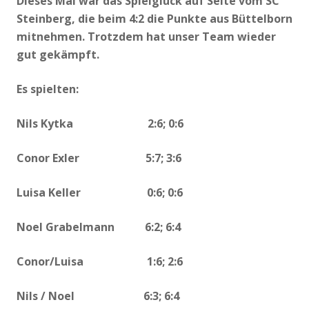
Dieses Mal war das Spielglück auf Seite vom SC
Steinberg, die beim 4:2 die Punkte aus Büttelborn
mitnehmen. Trotzdem hat unser Team wieder
gut gekämpft.
Es spielten:
Nils Kytka 2:6; 0:6
Conor Exler 5:7; 3:6
Luisa Keller 0:6; 0:6
Noel Grabelmann 6:2; 6:4
Conor/Luisa 1:6; 2:6
Nils / Noel 6:3; 6:4