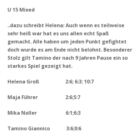
U 15 Mixed
..dazu schreibt Helena:
Auch wenn es teilweise
sehr heiß war hat es uns allen echt Spaß
gemacht.
Alle haben um jeden Punkt gefightet
doch wurde es am Ende nicht belohnt. Besonderer
Stolz gilt Tamino der nach 9 Jahren Pause ein so
starkes Spiel gezeigt hat.
Helena Groß 2:6
;
6:3
;
10:7
Maja Führer 2:6
;
5:7
Mika Noller 6:1
;
6:3
Tamino Giannico 3:6
;
0:6