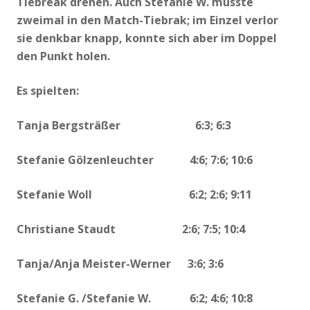
Tiebreak drehen. Auch Stefanie W. musste
zweimal in den Match-Tiebrak; im Einzel verlor
sie denkbar knapp, konnte sich aber im Doppel
den Punkt holen.
Es spielten:
Tanja Bergsträßer 6:3; 6:3
Stefanie Gölzenleuchter 4:6; 7:6; 10:6
Stefanie Woll 6:2; 2:6; 9:11
Christiane Staudt 2:6; 7:5; 10:4
Tanja/Anja Meister-Werner 3:6; 3:6
Stefanie G. /Stefanie W. 6:2; 4:6; 10:8