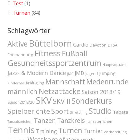
Test
(1)
Turnen
(84)
Schlagwörter
Büttelborn
Aktive
Cardio
Devotion
DTSA
Fitness
Fußball
Entspannung
Gesundheitssportzentrum
Hauptvorstand
Jazz- & Modern Dance
JMD
Jumping
Jugend
JMC
Mannschaft
Medenrunde
Kräftigung
Kinderball
Netzattacke
männlich
Saison 2018/19
SKV
Sonderkurs
SKV II
Saison2019/20
Studio
Spielberichte
Sport
Tabata
Stretching
Tanzen
Tanzkreis
Tanzsternchen
Tanzabzeichen
Tennis
Turnen
Turnier
Training
Vorbereitung
Wettkampf
Workout