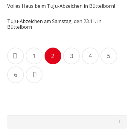
Volles Haus beim TuJu-Abzeichen in Büttelborn!
TuJu-Abzeichen am Samstag, den 23.11. in
Büttelborn
Beitragsnavigation
1
2
3
4
5
6
Suchen
nach: